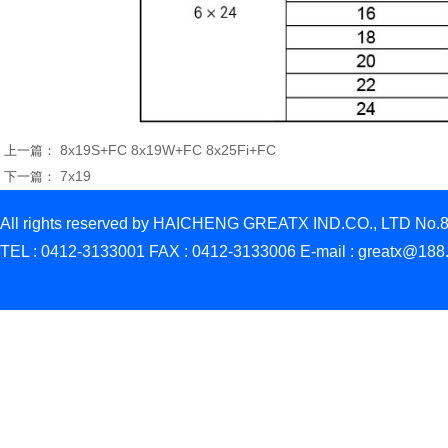
8x19S+FC 8x19W+FC 8x25Fi+FC
上一篇：
7x19
下一篇：
All rights reserved by HAICHENG GREATX IND.CO., LTD No.8 
TEL : 0412-3133001 FAX : 0412-3133006 E-mail : grea